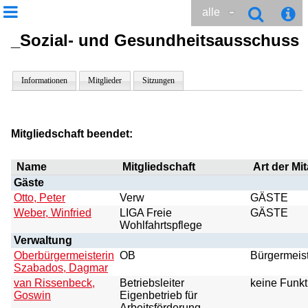
alle
_Sozial- und Gesundheitsausschuss
Informationen
Mitglieder
Sitzungen
Mitgliedschaft beendet:
Name
Mitgliedschaft
Art der Mit
Gäste
Otto, Peter
Verw
GÄSTE
Weber, Winfried
LIGA Freie
GÄSTE
Wohlfahrtspflege
Verwaltung
Oberbürgermeisterin
OB
Bürgermeist
Szabados, Dagmar
van Rissenbeck,
Betriebsleiter
keine Funkt
Goswin
Eigenbetrieb für
Arbeitsförderung