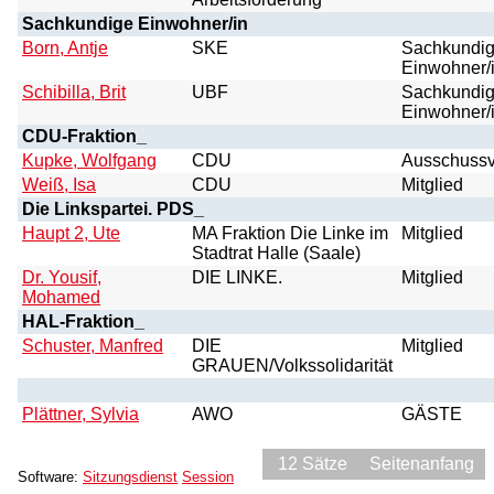
Sachkundige Einwohner/in
Born, Antje
SKE
Sachkundig
Einwohner/
Schibilla, Brit
UBF
Sachkundig
Einwohner/
CDU-Fraktion_
Kupke, Wolfgang
CDU
Ausschussv
Weiß, Isa
CDU
Mitglied
Die Linkspartei. PDS_
Haupt 2, Ute
MA Fraktion Die Linke im
Mitglied
Stadtrat Halle (Saale)
Dr. Yousif,
DIE LINKE.
Mitglied
Mohamed
HAL-Fraktion_
Schuster, Manfred
DIE
Mitglied
GRAUEN/Volkssolidarität
Plättner, Sylvia
AWO
GÄSTE
12 Sätze
Seitenanfang
Software:
Sitzungsdienst
Session