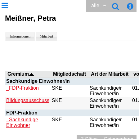
alle
Meißner, Petra
Informationen
Mitarbeit
Gremium
Mitgliedschaft
Art der Mitarbeit
v
Sachkundige Einwohner/in
_FDP-Fraktion
SKE
Sachkundige/r
01
Einwohner/in
Bildungsausschuss
SKE
Sachkundige/r
01
Einwohner/in
FDP-Fraktion_
_Sachkundige
SKE
Sachkundige/r
01
Einwohner
Einwohner/in