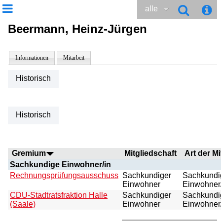
alle
Beermann, Heinz-Jürgen
Informationen
Mitarbeit
Historisch
Historisch
Gremium
Mitgliedschaft
Art der Mi
Sachkundige Einwohner/in
Rechnungsprüfungsausschuss
Sachkundiger
Sachkundi
Einwohner
Einwohner
CDU-Stadtratsfraktion Halle
Sachkundiger
Sachkundi
(Saale)
Einwohner
Einwohner