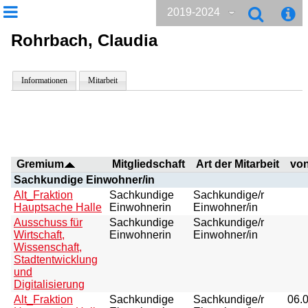
2019-2024
Rohrbach, Claudia
Informationen
Mitarbeit
Gremium
Mitgliedschaft
Art der Mitarbeit
vo
Sachkundige Einwohner/in
Alt_Fraktion
Sachkundige
Sachkundige/r
Hauptsache Halle
Einwohnerin
Einwohner/in
Ausschuss für
Sachkundige
Sachkundige/r
Wirtschaft,
Einwohnerin
Einwohner/in
Wissenschaft,
Stadtentwicklung
und
Digitalisierung
Alt_Fraktion
Sachkundige
Sachkundige/r
06.