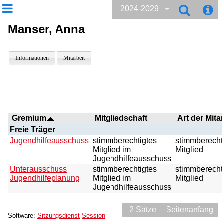
2024-2029
Manser, Anna
Informationen
Mitarbeit
Gremium
Mitgliedschaft
Art der Mita
Freie Träger
Jugendhilfeausschuss
stimmberechtigtes
stimmberecht
Mitglied im
Mitglied
Jugendhilfeausschuss
Unterausschuss
stimmberechtigtes
stimmberecht
Jugendhilfeplanung
Mitglied im
Mitglied
Jugendhilfeausschuss
2 Sätze
Seitenanfang
Software:
Sitzungsdienst
Session