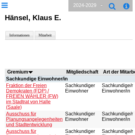
2024-2029
Hänsel, Klaus E.
Informationen
Mitarbeit
Gremium
Mitgliedschaft
Art der Mitarb
Sachkundige Einwohner/in
Fraktion der Freien
Sachkundiger
Sachkundige/r
Demokraten (FDP) /
Einwohner
Einwohner/in
FREIEN WÄHLER (FW)
im Stadtrat von Halle
(Saale)
Ausschuss für
Sachkundiger
Sachkundige/r
Planungsangelegenheiten
Einwohner
Einwohner/in
und Stadtentwicklung
Ausschuss für
Sachkundiger
Sachkundige/r