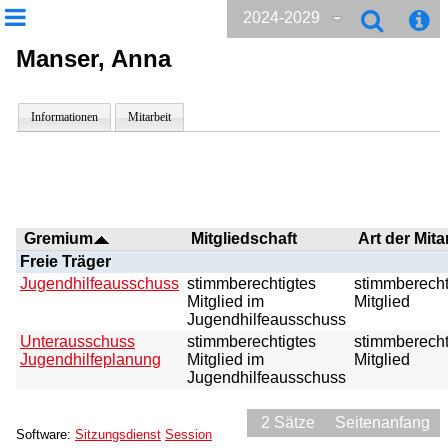
2024-2029
Manser, Anna
Informationen
Mitarbeit
Gremium
Mitgliedschaft
Art der Mita
Freie Träger
Jugendhilfeausschuss
stimmberechtigtes
stimmberecht
Mitglied im
Mitglied
Jugendhilfeausschuss
Unterausschuss
stimmberechtigtes
stimmberecht
Jugendhilfeplanung
Mitglied im
Mitglied
Jugendhilfeausschuss
2 Sätze
Seitenanfang
Software:
Sitzungsdienst
Session