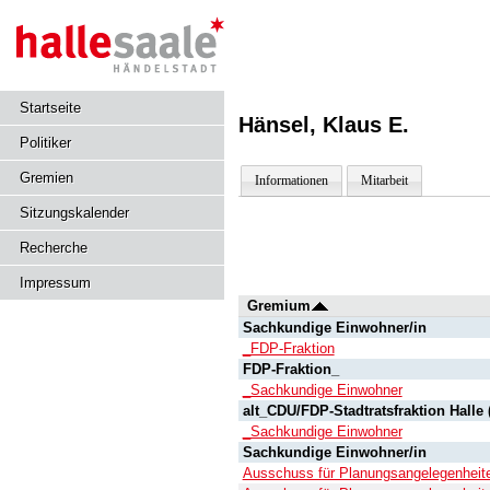
Startseite
Hänsel, Klaus E.
Politiker
Gremien
Informationen
Mitarbeit
Sitzungskalender
Recherche
Impressum
Gremium
Sachkundige Einwohner/in
_FDP-Fraktion
FDP-Fraktion_
_Sachkundige Einwohner
alt_CDU/FDP-Stadtratsfraktion Halle 
_Sachkundige Einwohner
Sachkundige Einwohner/in
Ausschuss für Planungsangelegenheit