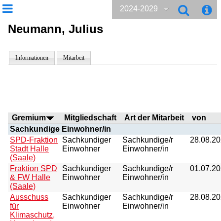
2024-2029
Neumann, Julius
Informationen
Mitarbeit
Gremium
Mitgliedschaft
Art der Mitarbeit
von
Sachkundige Einwohner/in
SPD-Fraktion
Sachkundiger
Sachkundige/r
28.08.2
Stadt Halle
Einwohner
Einwohner/in
(Saale)
Fraktion SPD
Sachkundiger
Sachkundige/r
01.07.2
& FW Halle
Einwohner
Einwohner/in
(Saale)
Ausschuss
Sachkundiger
Sachkundige/r
28.08.2
für
Einwohner
Einwohner/in
Klimaschutz,