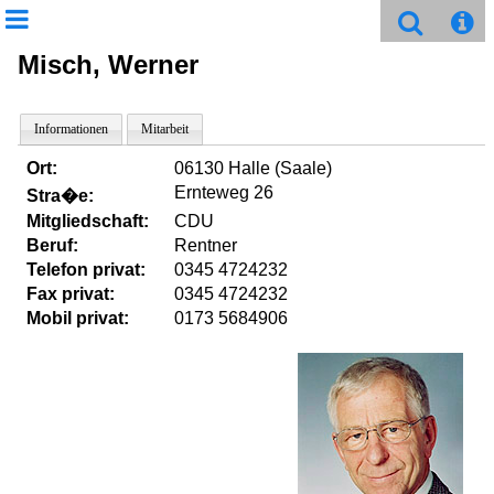
Misch, Werner
Informationen
Mitarbeit
Ort:
06130 Halle (Saale)
Ernteweg 26
Stra�e:
Mitgliedschaft:
CDU
Beruf:
Rentner
Telefon privat:
0345 4724232
Fax privat:
0345 4724232
Mobil privat:
0173 5684906