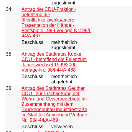
zugestimmt
34
Antrag der CDU-Fraktion -
betreffend die
öffentlichkeitswirksamere
Präsentation der Händel-
Festspiele 1999 Vorlage-Nr.: 98/I-
44/A-467
Beschluss:
mehrheitlich
zugestimmt
35
Antrag des Stadtrates Kupke,
CDU - betreffend die Feier zum
Jahreswechsel 1999/2000
Vorlage-Nr.: 98/I-44/A-468
Beschluss:
mehrheitlich
abgelehnt
36
Antrag des Stadtrates Geuther,
CDU - zur Erschließung der
Wohn- und Gewerbegebiete im
Zusammenhang mit dem
Brückenneubau Industriestraße
im Stadtteil Ammendorf Vorlage-
Nr.: 98/I-44/A-469
Beschluss:
verwiesen