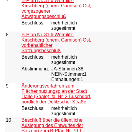
7
B-Plan Nr. 31.6 Wörmlitz-
Kirschberg (ehem. Garnison) Ost,
vorgezogener
Abwägungsbeschluß
Beschluss:
mehrheitlich
zugestimmt
8
B-Plan Nr. 31.6 Wörmlitz-
Kirschberg (ehem. Garnison) Ost,
vorbehaltlicher
Satzungsbeschluß
Beschluss:
mehrheitlich
zugestimmt
Abstimmung:
JA-Stimmen:38
NEIN-Stimmen:1
Enthaltungen:1
9
Änderungsverfahren zum
Flächennutzungsplan der Stadt
Halle (Saale) lfd. Nr. 2 Büschdorf,
nördlich der Delitzscher Straße
Beschluss:
mehrheitlich
zugestimmt
10
Beschluß über die öffentliche
Auslegung des Entwurfes der
Satzung zum B-Plan Nr. 70.1 -