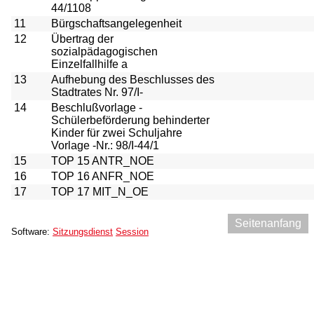
44/1108
11
Bürgschaftsangelegenheit
12
Übertrag der
sozialpädagogischen
Einzelfallhilfe a
13
Aufhebung des Beschlusses des
Stadtrates Nr. 97/I-
14
Beschlußvorlage -
Schülerbeförderung behinderter
Kinder für zwei Schuljahre
Vorlage -Nr.: 98/I-44/1
15
TOP 15 ANTR_NOE
16
TOP 16 ANFR_NOE
17
TOP 17 MIT_N_OE
Seitenanfang
Software:
Sitzungsdienst
Session