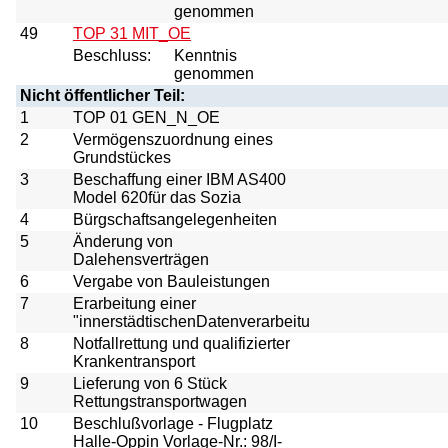
genommen
49
TOP 31 MIT_OE
Beschluss:
Kenntnis
genommen
Nicht öffentlicher Teil:
1
TOP 01 GEN_N_OE
2
Vermögenszuordnung eines
Grundstückes
3
Beschaffung einer IBM AS400
Model 620für das Sozia
4
Bürgschaftsangelegenheiten
5
Änderung von
Dalehensverträgen
6
Vergabe von Bauleistungen
7
Erarbeitung einer
"innerstädtischenDatenverarbeitu
8
Notfallrettung und qualifizierter
Krankentransport
9
Lieferung von 6 Stück
Rettungstransportwagen
10
Beschlußvorlage - Flugplatz
Halle-Oppin Vorlage-Nr.: 98/I-