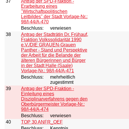
37
Antrag der SPD-Fraktion -
Erarbeitung eines
"Wirtschaftspolitischen
Leitbildes" der Stadt Vorlage-Nr.:
98/I-44/A-470
Beschluss:
verwiesen
38
Antrag der Stadträtin Dr. Frühauf,
Fraktion Volkssolidarität 1990
e.V./DIE GRAUEN-Grauen
Panther - Stand und Perspektive
der Arbeit für die Belande der
älteren Bürgerinnen und Bürger
in der Stadt Halle (Saale)
Vorlage-Nr.: 98/I-44/A-471
Beschluss:
mehrheitlich
zugestimmt
39
Antrag der SPD-Fraktion -
Einleitung eines
Disziplinarverfahrens gegen den
Oberbürgermeister Vorlage-Nr.:
98/I-44/A-474
Beschluss:
verwiesen
40
TOP 30 ANFR_OEF
Beschluss:
Kenntnis