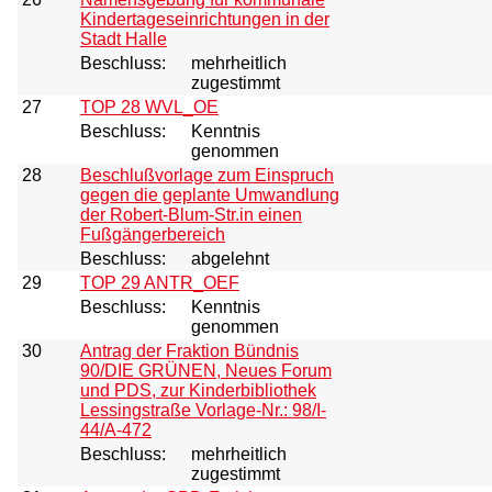
Kindertageseinrichtungen in der
Stadt Halle
Beschluss:
mehrheitlich
zugestimmt
27
TOP 28 WVL_OE
Beschluss:
Kenntnis
genommen
28
Beschlußvorlage zum Einspruch
gegen die geplante Umwandlung
der Robert-Blum-Str.in einen
Fußgängerbereich
Beschluss:
abgelehnt
29
TOP 29 ANTR_OEF
Beschluss:
Kenntnis
genommen
30
Antrag der Fraktion Bündnis
90/DIE GRÜNEN, Neues Forum
und PDS, zur Kinderbibliothek
Lessingstraße Vorlage-Nr.: 98/I-
44/A-472
Beschluss:
mehrheitlich
zugestimmt