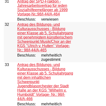
31
Antrag der SPD-Fraktion -
Jahresarbeitsvertrag für jeden
Sozialhilfeempfänger ab 1999
Vorlage-Nr.:98/I-44/A-464
Beschluss:
verwiesen
32
Antrag des Bildungs- und
Kulturausschusses - Bildung
einer Klasse ab 5. Schuljahrgang
mit genehmigtem künstlerischem
Schwerpunkt Musik/Chor an der
KGS "Ulrich v. Hutten" Vorlage-
Nr.: 98/I-44/A-465
Beschluss:
mehrheitlich
zugestimmt
33
Antrag des Bildungs- und
Kulturausschusses - Bildung
einer Klasse ab 5. Schuljahrgang
mit dem inhaltlichen
Schwerpunkt
Jugendblasorchester der Stadt
Halle an der KGS "Wilhelm v.
Humboldt" Vorlage- Nr.: 98/I-
44/A-466
Beschluss:
mehrheitlich