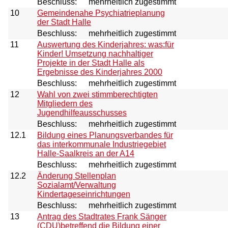
Beschluss:
mehrheitlich zugestimmt
10
Gemeindenahe Psychiatrieplanung
der Stadt Halle
Beschluss:
mehrheitlich zugestimmt
11
Auswertung des Kinderjahres: was:für
Kinder! Umsetzung nachhaltiger
Projekte in der Stadt Halle als
Ergebnisse des Kinderjahres 2000
Beschluss:
mehrheitlich zugestimmt
12
Wahl von zwei stimmberechtigten
Mitgliedern des
Jugendhilfeausschusses
Beschluss:
mehrheitlich zugestimmt
12.1
Bildung eines Planungsverbandes für
das interkommunale Industriegebiet
Halle-Saalkreis an der A14
Beschluss:
mehrheitlich zugestimmt
12.2
Änderung Stellenplan
Sozialamt/Verwaltung
Kindertageseinrichtungen
Beschluss:
mehrheitlich zugestimmt
13
Antrag des Stadtrates Frank Sänger
(CDU)betreffend die Bildung einer