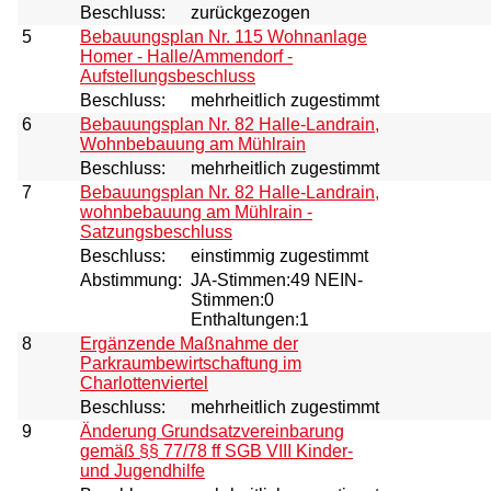
Beschluss:
zurückgezogen
5
Bebauungsplan Nr. 115 Wohnanlage
Homer - Halle/Ammendorf -
Aufstellungsbeschluss
Beschluss:
mehrheitlich zugestimmt
6
Bebauungsplan Nr. 82 Halle-Landrain,
Wohnbebauung am Mühlrain
Beschluss:
mehrheitlich zugestimmt
7
Bebauungsplan Nr. 82 Halle-Landrain,
wohnbebauung am Mühlrain -
Satzungsbeschluss
Beschluss:
einstimmig zugestimmt
Abstimmung:
JA-Stimmen:49 NEIN-
Stimmen:0
Enthaltungen:1
8
Ergänzende Maßnahme der
Parkraumbewirtschaftung im
Charlottenviertel
Beschluss:
mehrheitlich zugestimmt
9
Änderung Grundsatzvereinbarung
gemäß §§ 77/78 ff SGB VIII Kinder-
und Jugendhilfe