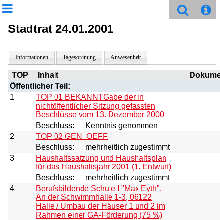
Stadtrat 24.01.2001
Informationen
Tagesordnung
Anwesenheit
TOP
Inhalt
Dokume
Öffentlicher Teil:
1
TOP 01 BEKANNTGabe der in
nichtöffentlicher Sitzung gefassten
Beschlüsse vom 13. Dezember 2000
Beschluss:
Kenntnis genommen
2
TOP 02 GEN_OEFF
Beschluss:
mehrheitlich zugestimmt
3
Haushaltssatzung und Haushaltsplan
für das Haushaltsjahr 2001 (1. Entwurf)
Beschluss:
mehrheitlich zugestimmt
4
Berufsbildende Schule I "Max Eyth",
An der Schwimmhalle 1-3, 06122
Halle / Umbau der Häuser 1 und 2 im
Rahmen einer GA-Förderung (75 %)