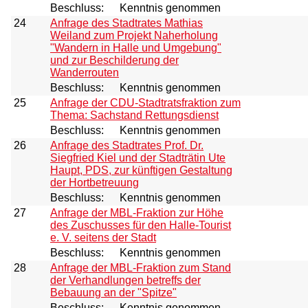
Beschluss:
Kenntnis genommen
24
Anfrage des Stadtrates Mathias
Weiland zum Projekt Naherholung
"Wandern in Halle und Umgebung"
und zur Beschilderung der
Wanderrouten
Beschluss:
Kenntnis genommen
25
Anfrage der CDU-Stadtratsfraktion zum
Thema: Sachstand Rettungsdienst
Beschluss:
Kenntnis genommen
26
Anfrage des Stadtrates Prof. Dr.
Siegfried Kiel und der Stadträtin Ute
Haupt, PDS, zur künftigen Gestaltung
der Hortbetreuung
Beschluss:
Kenntnis genommen
27
Anfrage der MBL-Fraktion zur Höhe
des Zuschusses für den Halle-Tourist
e. V. seitens der Stadt
Beschluss:
Kenntnis genommen
28
Anfrage der MBL-Fraktion zum Stand
der Verhandlungen betreffs der
Bebauung an der "Spitze"
Beschluss:
Kenntnis genommen