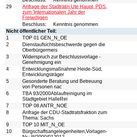
29
Anfrage der Stadträtin Ute Haupt, PDS,
zum 'Internationalen Jahr der
Freiwilligen
Beschluss:
Kenntnis genommen
Nicht öffentlicher Teil:
1
TOP 01 GEN_N_OE
2
Dienstaufsichtsbeschwerde gegen die
Oberbürgermeis
3
Widerspruch zur Beschlussvorlage -
Genehmigung ein
4
Entwicklungsmaßnahme Heide-Süd,
Entwicklungsträger
5
Gesonderte Beratung und Betreuung
von Personen nac
6
TBA 93/2000Ablaufreinigung im
Stadtgebiet HalleRei
7
TOP 08 ANTR_NOE
8
Anfrage der CDU-Stadtratsfraktion zum
Thema: Sachs
9
TOP 10 MIT_N_OE
10
Bürgschaftsangelegenheiten,Vorlagen-
Nr.: III/2000/012012