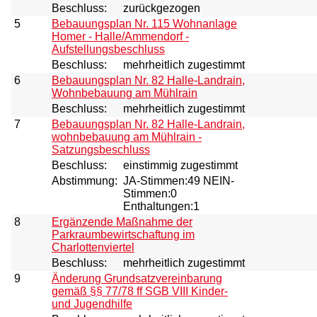
Beschluss:
zurückgezogen
5
Bebauungsplan Nr. 115 Wohnanlage
Homer - Halle/Ammendorf -
Aufstellungsbeschluss
Beschluss:
mehrheitlich zugestimmt
6
Bebauungsplan Nr. 82 Halle-Landrain,
Wohnbebauung am Mühlrain
Beschluss:
mehrheitlich zugestimmt
7
Bebauungsplan Nr. 82 Halle-Landrain,
wohnbebauung am Mühlrain -
Satzungsbeschluss
Beschluss:
einstimmig zugestimmt
Abstimmung:
JA-Stimmen:49 NEIN-
Stimmen:0
Enthaltungen:1
8
Ergänzende Maßnahme der
Parkraumbewirtschaftung im
Charlottenviertel
Beschluss:
mehrheitlich zugestimmt
9
Änderung Grundsatzvereinbarung
gemäß §§ 77/78 ff SGB VIII Kinder-
und Jugendhilfe