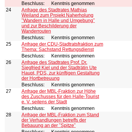
Beschluss:
Kenntnis genommen
24
Anfrage des Stadtrates Mathias
Weiland zum Projekt Naherholung
"Wandern in Halle und Umgebung"
und zur Beschilderung der
Wanderrouten
Beschluss:
Kenntnis genommen
25
Anfrage der CDU-Stadtratsfraktion zum
Thema: Sachstand Rettungsdienst
Beschluss:
Kenntnis genommen
26
Anfrage des Stadtrates Prof. Dr.
Siegfried Kiel und der Stadträtin Ute
Haupt, PDS, zur künftigen Gestaltung
der Hortbetreuung
Beschluss:
Kenntnis genommen
27
Anfrage der MBL-Fraktion zur Höhe
des Zuschusses für den Halle-Tourist
e. V. seitens der Stadt
Beschluss:
Kenntnis genommen
28
Anfrage der MBL-Fraktion zum Stand
der Verhandlungen betreffs der
Bebauung an der "Spitze"
Beschluss:
Kenntnis genommen