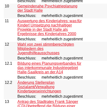
Beschluss:
mehrheitlich zugestimmt
10
Gemeindenahe Psychiatrieplanung
der Stadt Halle
Beschluss:
mehrheitlich zugestimmt
11
Auswertung des Kinderjahres: was:für
Kinder! Umsetzung nachhaltiger
Projekte in der Stadt Halle als
Ergebnisse des Kinderjahres 2000
Beschluss:
mehrheitlich zugestimmt
12
Wahl von zwei stimmberechtigten
Mitgliedern des
Jugendhilfeausschusses
Beschluss:
mehrheitlich zugestimmt
12.1
Bildung eines Planungsverbandes für
das interkommunale Industriegebiet
Halle-Saalkreis an der A14
Beschluss:
mehrheitlich zugestimmt
12.2
Änderung Stellenplan
Sozialamt/Verwaltung
Kindertageseinrichtungen
Beschluss:
mehrheitlich zugestimmt
13
Antrag des Stadtrates Frank Sänger
(CDU)betreffend die Bildung einer