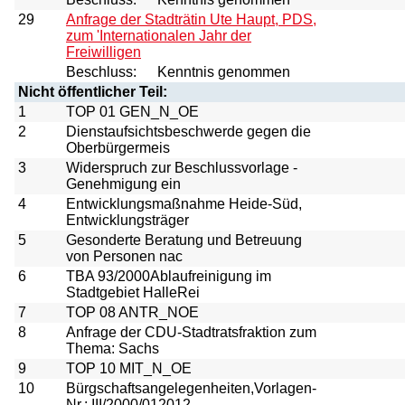
29
Anfrage der Stadträtin Ute Haupt, PDS,
zum 'Internationalen Jahr der
Freiwilligen
Beschluss:
Kenntnis genommen
Nicht öffentlicher Teil:
1
TOP 01 GEN_N_OE
2
Dienstaufsichtsbeschwerde gegen die
Oberbürgermeis
3
Widerspruch zur Beschlussvorlage -
Genehmigung ein
4
Entwicklungsmaßnahme Heide-Süd,
Entwicklungsträger
5
Gesonderte Beratung und Betreuung
von Personen nac
6
TBA 93/2000Ablaufreinigung im
Stadtgebiet HalleRei
7
TOP 08 ANTR_NOE
8
Anfrage der CDU-Stadtratsfraktion zum
Thema: Sachs
9
TOP 10 MIT_N_OE
10
Bürgschaftsangelegenheiten,Vorlagen-
Nr.: III/2000/012012