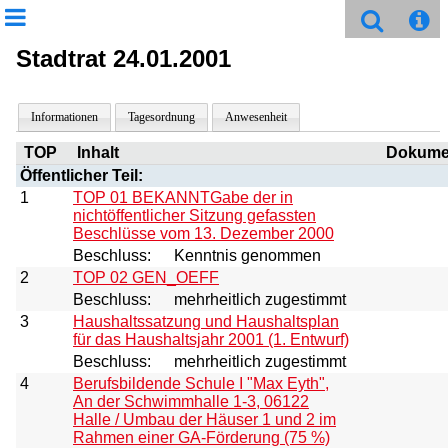
Stadtrat 24.01.2001
Informationen
Tagesordnung
Anwesenheit
TOP
Inhalt
Dokume
Öffentlicher Teil:
1
TOP 01 BEKANNTGabe der in
nichtöffentlicher Sitzung gefassten
Beschlüsse vom 13. Dezember 2000
Beschluss:
Kenntnis genommen
2
TOP 02 GEN_OEFF
Beschluss:
mehrheitlich zugestimmt
3
Haushaltssatzung und Haushaltsplan
für das Haushaltsjahr 2001 (1. Entwurf)
Beschluss:
mehrheitlich zugestimmt
4
Berufsbildende Schule I "Max Eyth",
An der Schwimmhalle 1-3, 06122
Halle / Umbau der Häuser 1 und 2 im
Rahmen einer GA-Förderung (75 %)