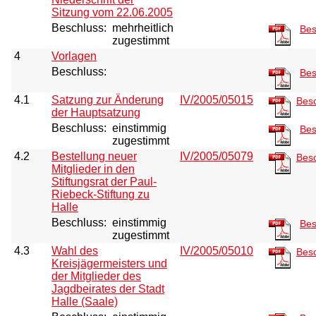
Sitzung vom 22.06.2005
Beschluss:
mehrheitlich
Bes
zugestimmt
4
Vorlagen
Beschluss:
Bes
4.1
Satzung zur Änderung
IV/2005/05015
Bes
der Hauptsatzung
Beschluss:
einstimmig
Bes
zugestimmt
4.2
Bestellung neuer
IV/2005/05079
Bes
Mitglieder in den
Stiftungsrat der Paul-
Riebeck-Stiftung zu
Halle
Beschluss:
einstimmig
Bes
zugestimmt
4.3
Wahl des
IV/2005/05010
Bes
Kreisjägermeisters und
der Mitglieder des
Jagdbeirates der Stadt
Halle (Saale)