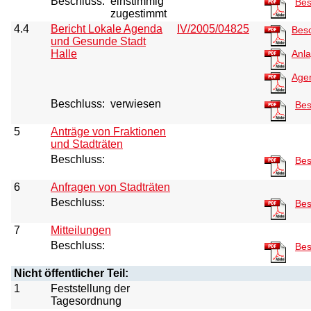
Beschluss:
einstimmig
Bes
zugestimmt
4.4
Bericht Lokale Agenda
IV/2005/04825
Bes
und Gesunde Stadt
Halle
Anl
Age
Beschluss:
verwiesen
Bes
5
Anträge von Fraktionen
und Stadträten
Beschluss:
Bes
6
Anfragen von Stadträten
Beschluss:
Bes
7
Mitteilungen
Beschluss:
Bes
Nicht öffentlicher Teil:
1
Feststellung der
Tagesordnung