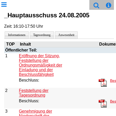
_Hauptausschuss 24.08.2005
Zeit: 16:10-17:50 Uhr
Informationen
Tagesordnung
Anwesenheit
TOP
Inhalt
Dokume
Öffentlicher Teil:
1
Eröffnung der Sitzung,
Feststellung der
Ordnungsmäßigkeit der
Einladung und der
Beschlussfähigkeit
Beschluss:
Bes
2
Feststellung der
Tagesordnung
Beschluss:
Bes
3
Genehmigung der
Niederschrift der