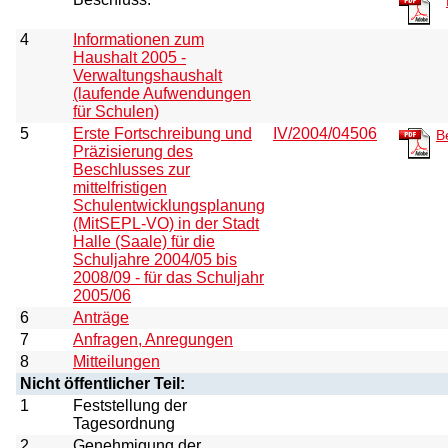
4
Informationen zum
Haushalt 2005 -
Verwaltungshaushalt
(laufende Aufwendungen
für Schulen)
5
Erste Fortschreibung und
IV/2004/04506
B
Präzisierung des
Beschlusses zur
mittelfristigen
Schulentwicklungsplanung
(MitSEPL-VO) in der Stadt
Halle (Saale) für die
Schuljahre 2004/05 bis
2008/09 - für das Schuljahr
2005/06
6
Anträge
7
Anfragen, Anregungen
8
Mitteilungen
Nicht öffentlicher Teil:
1
Feststellung der
Tagesordnung
2
Genehmigung der