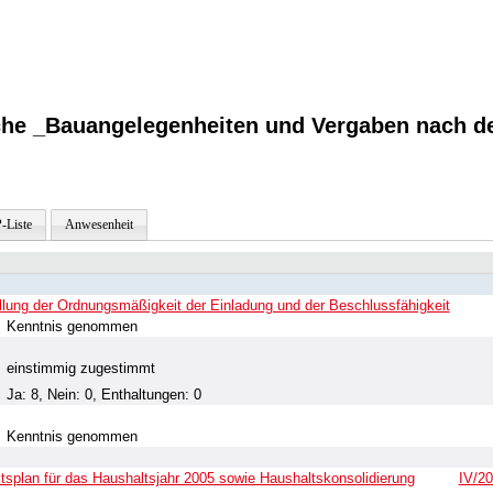
sche _Bauangelegenheiten und Vergaben nach 
-Liste
Anwesenheit
ellung der Ordnungsmäßigkeit der Einladung und der Beschlussfähigkeit
Kenntnis genommen
einstimmig zugestimmt
Ja: 8, Nein: 0, Enthaltungen: 0
Kenntnis genommen
splan für das Haushaltsjahr 2005 sowie Haushaltskonsolidierung
IV/2