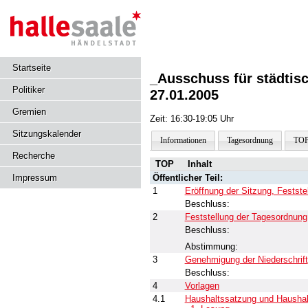
Startseite
_Ausschuss für städti
Politiker
27.01.2005
Gremien
Zeit: 16:30-19:05 Uhr
Sitzungskalender
Informationen
Tagesordnung
TOP
Recherche
TOP
Inhalt
Impressum
Öffentlicher Teil:
1
Eröffnung der Sitzung, Festst
Beschluss:
2
Feststellung der Tagesordnung
Beschluss:
Abstimmung:
3
Genehmigung der Niederschrift
Beschluss:
4
Vorlagen
4.1
Haushaltssatzung und Haushalt