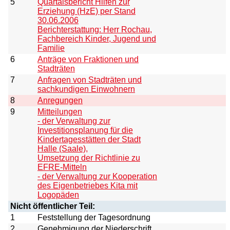
5
Quartalsbericht Hilfen zur
Erziehung (HzE) per Stand
30.06.2006
Berichterstattung: Herr Rochau,
Fachbereich Kinder, Jugend und
Familie
6
Anträge von Fraktionen und
Stadträten
7
Anfragen von Stadträten und
sachkundigen Einwohnern
8
Anregungen
9
Mitteilungen
- der Verwaltung zur
Investitionsplanung für die
Kindertagesstätten der Stadt
Halle (Saale),
Umsetzung der Richtlinie zu
EFRE-Mitteln
- der Verwaltung zur Kooperation
des Eigenbetriebes Kita mit
Logopäden
Nicht öffentlicher Teil:
1
Feststellung der Tagesordnung
2
Genehmigung der Niederschrift