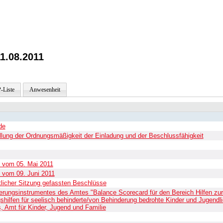
1.08.2011
-Liste
Anwesenheit
de
ellung der Ordnungsmäßigkeit der Einladung und der Beschlussfähigkeit
t vom 05. Mai 2011
 vom 09. Juni 2011
tlicher Sitzung gefassten Beschlüsse
erungsinstrumentes des Amtes "Balance Scorecard für den Bereich Hilfen zur 
ngshilfen für seelisch behinderte/von Behinderung bedrohte Kinder und Jugendl
, Amt für Kinder, Jugend und Familie