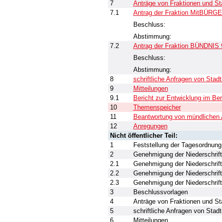
7
Anträge von Fraktionen und St
7.1
Antrag der Fraktion MitBÜRGER
Beschluss:
Abstimmung:
7.2
Antrag der Fraktion BÜNDNIS 9
Beschluss:
Abstimmung:
8
schriftliche Anfragen von Stadt
9
Mitteilungen
9.1
Bericht zur Entwicklung im Be
10
Themenspeicher
11
Beantwortung von mündlichen 
12
Anregungen
Nicht öffentlicher Teil:
1
Feststellung der Tagesordnung
2
Genehmigung der Niederschrift
2.1
Genehmigung der Niederschrif
2.2
Genehmigung der Niederschrift
2.3
Genehmigung der Niederschrift
3
Beschlussvorlagen
4
Anträge von Fraktionen und St
5
schriftliche Anfragen von Stadt
6
Mitteilungen