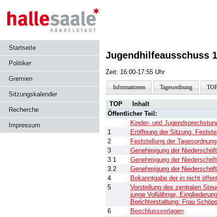
Startseite
Jugendhilfeausschuss 1
Politiker
Zeit: 16:00-17:55 Uhr
Gremien
Informationen
Tagesordnung
TOP
Sitzungskalender
TOP
Inhalt
Recherche
Öffentlicher Teil:
Kinder- und Jugendsprechstun
Impressum
1
Eröffnung der Sitzung, Festst
2
Feststellung der Tagesordnung
3
Genehmigung der Niederschrift
3.1
Genehmigung der Niederschrif
3.2
Genehmigung der Niederschrift
4
Bekanntgabe der in nicht öffen
5
Vorstellung des zentralen Steu
junge Volljährige, Eingliederu
Berichterstattung: Frau Schöps
6
Beschlussvorlagen