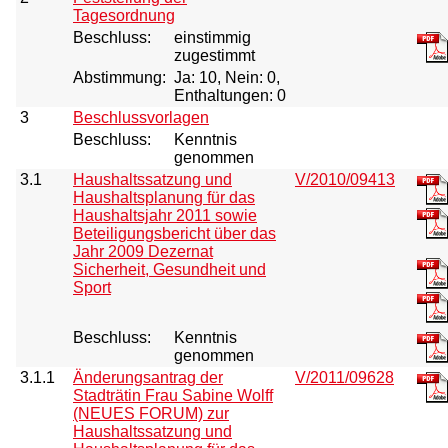
Tagesordnung
Beschluss:
einstimmig
zugestimmt
Abstimmung:
Ja: 10, Nein: 0,
Enthaltungen: 0
3
Beschlussvorlagen
Beschluss:
Kenntnis
genommen
3.1
Haushaltssatzung und
V/2010/09413
Haushaltsplanung für das
Haushaltsjahr 2011 sowie
Beteiligungsbericht über das
Jahr 2009 Dezernat
Sicherheit, Gesundheit und
Sport
Beschluss:
Kenntnis
genommen
3.1.1
Änderungsantrag der
V/2011/09628
Stadträtin Frau Sabine Wolff
(NEUES FORUM) zur
Haushaltssatzung und