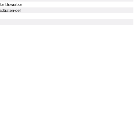
der Bewerber
adträten-oef