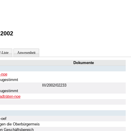
.2002
-Liste
Anwesenheit
Dokumente
-noe
zugestimmt
III/2002/02233
zugestimmt
adträten-noe
-oef
gen die Oberbürgermeis
den Geschäftsbereich