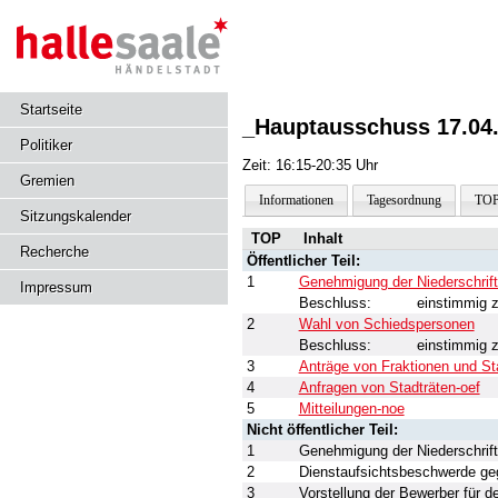
Startseite
_Hauptausschuss 17.04
Politiker
Zeit: 16:15-20:35 Uhr
Gremien
Informationen
Tagesordnung
TOP
Sitzungskalender
TOP
Inhalt
Recherche
Öffentlicher Teil:
1
Genehmigung der Niederschrift
Impressum
Beschluss:
einstimmig 
2
Wahl von Schiedspersonen
Beschluss:
einstimmig 
3
Anträge von Fraktionen und St
4
Anfragen von Stadträten-oef
5
Mitteilungen-noe
Nicht öffentlicher Teil:
1
Genehmigung der Niederschrift
2
Dienstaufsichtsbeschwerde ge
3
Vorstellung der Bewerber für 