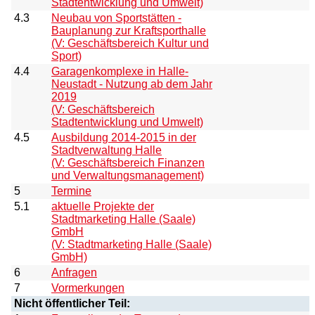
Stadtentwicklung und Umwelt)
4.3
Neubau von Sportstätten -
Bauplanung zur Kraftsporthalle
(V: Geschäftsbereich Kultur und
Sport)
4.4
Garagenkomplexe in Halle-
Neustadt - Nutzung ab dem Jahr
2019
(V: Geschäftsbereich
Stadtentwicklung und Umwelt)
4.5
Ausbildung 2014-2015 in der
Stadtverwaltung Halle
(V: Geschäftsbereich Finanzen
und Verwaltungsmanagement)
5
Termine
5.1
aktuelle Projekte der
Stadtmarketing Halle (Saale)
GmbH
(V: Stadtmarketing Halle (Saale)
GmbH)
6
Anfragen
7
Vormerkungen
Nicht öffentlicher Teil: