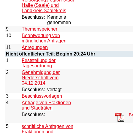
Halle (Saale) und
Landkreis Saalekreis
Beschluss:
Kenntnis
genommen
9
Themenspeicher
10
Beantwortung von
mündlichen Anfragen
11
Anregungen
Nicht öffentlicher Teil: Beginn 20:24 Uhr
1
Feststellung der
Tagesordnung
2
Genehmigung der
Niederschrift vom
04.12.2014
Beschluss:
vertagt
3
Beschlussvorlagen
4
Anträge von Fraktionen
und Stadträten
Beschluss:
Be
5
schriftliche Anfragen von
Fraktionen und