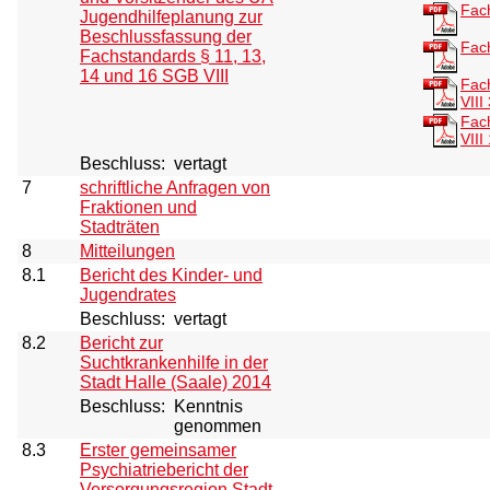
Fac
Jugendhilfeplanung zur
Beschlussfassung der
Fac
Fachstandards § 11, 13,
14 und 16 SGB VIII
Fac
VIII
Fac
VIII
Beschluss:
vertagt
7
schriftliche Anfragen von
Fraktionen und
Stadträten
8
Mitteilungen
8.1
Bericht des Kinder- und
Jugendrates
Beschluss:
vertagt
8.2
Bericht zur
Suchtkrankenhilfe in der
Stadt Halle (Saale) 2014
Beschluss:
Kenntnis
genommen
8.3
Erster gemeinsamer
Psychiatriebericht der
Versorgungsregion Stadt