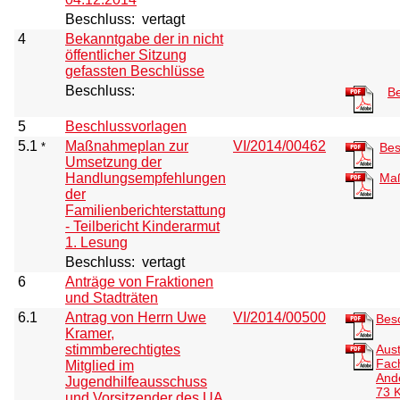
Beschluss:
vertagt
4
Bekanntgabe der in nicht
öffentlicher Sitzung
gefassten Beschlüsse
Beschluss:
Be
5
Beschlussvorlagen
5.1
Maßnahmeplan zur
VI/2014/00462
*
Bes
Umsetzung der
Handlungsempfehlungen
Ma
der
Familienberichterstattung
- Teilbericht Kinderarmut
1. Lesung
Beschluss:
vertagt
6
Anträge von Fraktionen
und Stadträten
6.1
Antrag von Herrn Uwe
VI/2014/00500
Bes
Kramer,
stimmberechtigtes
Aust
Fach
Mitglied im
And
Jugendhilfeausschuss
73 
und Vorsitzender des UA