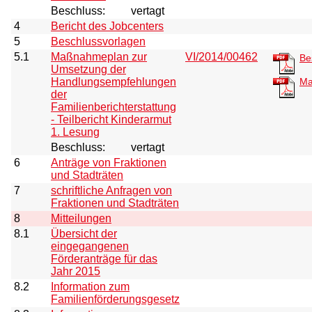
Beschluss:
vertagt
4
Bericht des Jobcenters
5
Beschlussvorlagen
5.1
Maßnahmeplan zur
VI/2014/00462
Be
Umsetzung der
Handlungsempfehlungen
Ma
der
Familienberichterstattung
- Teilbericht Kinderarmut
1. Lesung
Beschluss:
vertagt
6
Anträge von Fraktionen
und Stadträten
7
schriftliche Anfragen von
Fraktionen und Stadträten
8
Mitteilungen
8.1
Übersicht der
eingegangenen
Förderanträge für das
Jahr 2015
8.2
Information zum
Familienförderungsgesetz