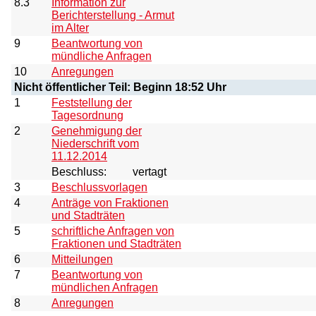
8.3
Information zur
Berichterstellung - Armut
im Alter
9
Beantwortung von
mündliche Anfragen
10
Anregungen
Nicht öffentlicher Teil: Beginn 18:52 Uhr
1
Feststellung der
Tagesordnung
2
Genehmigung der
Niederschrift vom
11.12.2014
Beschluss:
vertagt
3
Beschlussvorlagen
4
Anträge von Fraktionen
und Stadträten
5
schriftliche Anfragen von
Fraktionen und Stadträten
6
Mitteilungen
7
Beantwortung von
mündlichen Anfragen
8
Anregungen