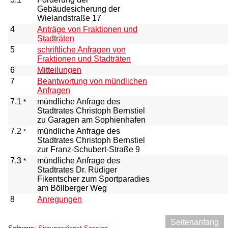
Gebäudesicherung der
Wielandstraße 17
4
Anträge von Fraktionen und
Stadträten
5
schriftliche Anfragen von
Fraktionen und Stadträten
6
Mitteilungen
7
Beantwortung von mündlichen
Anfragen
7.1
mündliche Anfrage des
*
Stadtrates Christoph Bernstiel
zu Garagen am Sophienhafen
7.2
mündliche Anfrage des
*
Stadtrates Christoph Bernstiel
zur Franz-Schubert-Straße 9
7.3
mündliche Anfrage des
*
Stadtrates Dr. Rüdiger
Fikentscher zum Sportparadies
am Böllberger Weg
8
Anregungen
Seitenanfang