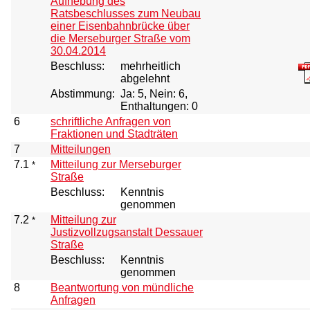
Aufhebung des
Ratsbeschlusses zum Neubau
einer Eisenbahnbrücke über
die Merseburger Straße vom
30.04.2014
Beschluss:
mehrheitlich
abgelehnt
Abstimmung:
Ja: 5, Nein: 6,
Enthaltungen: 0
6
schriftliche Anfragen von
Fraktionen und Stadträten
7
Mitteilungen
7.1
Mitteilung zur Merseburger
*
Straße
Beschluss:
Kenntnis
genommen
7.2
Mitteilung zur
*
Justizvollzugsanstalt Dessauer
Straße
Beschluss:
Kenntnis
genommen
8
Beantwortung von mündliche
Anfragen