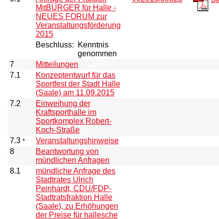
MitBÜRGER für Halle -
NEUES FORUM zur
Veranstaltungsförderung
2015
Beschluss:
Kenntnis
genommen
7
Mitteilungen
7.1
Konzeptentwurf für das
Sportfest der Stadt Halle
(Saale) am 11.09.2015
7.2
Einweihung der
Kraftsporthalle im
Sportkomplex Robert-
Koch-Straße
7.3
Veranstaltungshinweise
*
8
Beantwortung von
mündlichen Anfragen
8.1
mündliche Anfrage des
Stadtrates Ulrich
Peinhardt, CDU/FDP-
Stadtratsfraktion Halle
(Saale), zu Erhöhungen
der Preise für hallesche