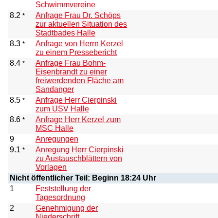
Schwimmvereine
8.2
Anfrage Frau Dr. Schöps
*
zur aktuellen Situation des
Stadtbades Halle
8.3
Anfrage von Herrn Kerzel
*
zu einem Pressebericht
8.4
Anfrage Frau Bohm-
*
Eisenbrandt zu einer
freiwerdenden Fläche am
Sandanger
8.5
Anfrage Herr Cierpinski
*
zum USV Halle
8.6
Anfrage Herr Kerzel zum
*
MSC Halle
9
Anregungen
9.1
Anregung Herr Cierpinski
*
zu Austauschblättern von
Vorlagen
Nicht öffentlicher Teil: Beginn 18:24 Uhr
1
Feststellung der
Tagesordnung
2
Genehmigung der
Niederschrift