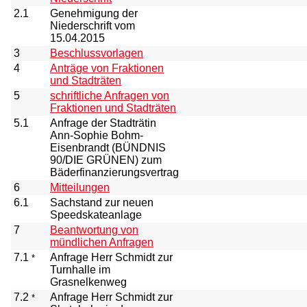
2.1
Genehmigung der
Niederschrift vom
15.04.2015
3
Beschlussvorlagen
4
Anträge von Fraktionen
und Stadträten
5
schriftliche Anfragen von
Fraktionen und Stadträten
5.1
Anfrage der Stadträtin
Ann-Sophie Bohm-
Eisenbrandt (BÜNDNIS
90/DIE GRÜNEN) zum
Bäderfinanzierungsvertrag
6
Mitteilungen
6.1
Sachstand zur neuen
Speedskateanlage
7
Beantwortung von
mündlichen Anfragen
7.1
Anfrage Herr Schmidt zur
*
Turnhalle im
Grasnelkenweg
7.2
Anfrage Herr Schmidt zur
*