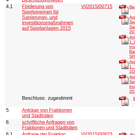
4.1
Förderung von
VI/2015/00715
Be
Sportvereinen für
Sanierungs- und
An
Sp
Investitionsmaßnahmen
Sa
auf Sportanlagen 2015
20
An
1_
Inv
Ba
SP
An
1_
31
An
Sp
In
20
Beschluss:
zugestimmt
5
Anträge von Fraktionen
und Stadträten
6
schriftliche Anfragen von
Fraktionen und Stadträten
6.1
Anfrage der Fraktion
VI/2015/00823
Be