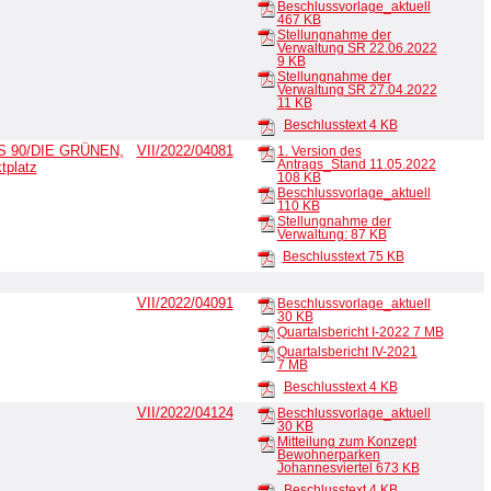
Beschlussvorlage_aktuell
467 KB
Stellungnahme der
Verwaltung SR 22.06.2022
9 KB
Stellungnahme der
Verwaltung SR 27.04.2022
11 KB
Beschlusstext
4 KB
IS 90/DIE GRÜNEN,
VII/2022/04081
1. Version des
Antrags_Stand 11.05.2022
tplatz
108 KB
Beschlussvorlage_aktuell
110 KB
Stellungnahme der
Verwaltung:
87 KB
Beschlusstext
75 KB
VII/2022/04091
Beschlussvorlage_aktuell
30 KB
Quartalsbericht I-2022
7 MB
Quartalsbericht IV-2021
7 MB
Beschlusstext
4 KB
VII/2022/04124
Beschlussvorlage_aktuell
30 KB
Mitteilung zum Konzept
Bewohnerparken
Johannesviertel
673 KB
Beschlusstext
4 KB