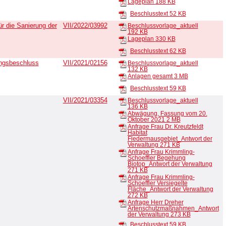
Lageplan
188 KB
Beschlusstext
52 KB
r die Sanierung der
VII/2022/03992
Beschlussvorlage_aktuell
192 KB
Lageplan
330 KB
Beschlusstext
62 KB
ungsbeschluss
VII/2021/02156
Beschlussvorlage_aktuell
132 KB
Anlagen gesamt
3 MB
Beschlusstext
59 KB
VII/2021/03354
Beschlussvorlage_aktuell
136 KB
Abwägung, Fassung vom 20.
Oktober 2021
2 MB
Anfrage Frau Dr. Kreutzfeldt
Habitat
Fledermausgebiet_Antwort der
Verwaltung
271 KB
Anfrage Frau Krimmling-
Schoeffler Begehung
Biotop_Antwort der Verwaltung
271 KB
Anfrage Frau Krimmling-
Schoeffler Versiegelte
Fläche_Antwort der Verwaltung
272 KB
Anfrage Herr Dreher
Artenschutzmaßnahmen_Antwort
der Verwaltung
273 KB
Beschlusstext
59 KB