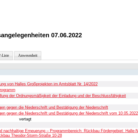
angelegenheiten 07.06.2022
-Liste
Anwesenheit
chung von Halles Großprojekten im Amtsblatt Nr. 14/2022
programm
ellung der Ordnungsmäßigkeit der Einladung und der Beschlussfähigkeit
n gegen die Niederschrift und Bestätigung der Niederschrift
n gegen die Niederschrift und Bestätigung der Niederschrift vom 10.05.2022
vertagt
nachhaltige Erneuerung – Programmbereich: Rückbau Fördergebiet: Halle-N
rückbau Theodor-Storm-Straße 10-28