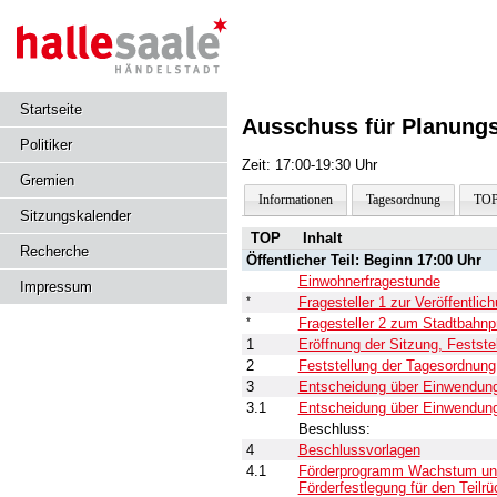
Startseite
Ausschuss für Planungs
Politiker
Zeit: 17:00-19:30 Uhr
Gremien
Informationen
Tagesordnung
TOP
Sitzungskalender
TOP
Inhalt
Recherche
Öffentlicher Teil: Beginn 17:00 Uhr
Einwohnerfragestunde
Impressum
*
Fragesteller 1 zur Veröffentli
*
Fragesteller 2 zum Stadtbahn
1
Eröffnung der Sitzung, Festst
2
Feststellung der Tagesordnung
3
Entscheidung über Einwendunge
3.1
Entscheidung über Einwendunge
Beschluss:
4
Beschlussvorlagen
4.1
Förderprogramm Wachstum und 
Förderfestlegung für den Teil