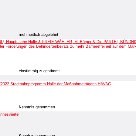
mehrheitlich abgelehnt
 CDU, Hauptsache Halle & FREIE WÄHLER, MitBürger & Die PARTEI, BÜNDN
er Forderungen des Behindertenbeirats zu mehr Barrierefreiheit auf dem Mark
einstimmig zugestimmt
 I/2022 Stadtbahnprogramm Halle der Maßnahmeträgerin HAVAG
Kenntnis genommen
nesviertel
Kenntnis genommen