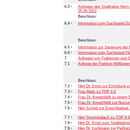
6.3
Anfragen des Stadtrates Herrn
*
25.05.2022
Beschluss:
6.4
Information zum Sachstand St
*
Beschluss:
6.5
Information zur Sanierung der
*
6.6
Information zum Sachstand F
*
7
Anfragen von Fraktionen und S
7.1
Anfrage der Fraktion MitBürge
Beschluss:
7.2
Herr Dr. Ernst zur Errichtung 
*
7.3
Frau Mark zu TOP 6.6
*
7.4
Frau Dr. Kreutzfeldt zu einem 
*
7.5
Frau Dr. Kreutzfeldt zur Nutzu
*
7.6
Herr Schied zur Erreichbarkei
*
7.7
Herr Streckenbach zu TOP 6.6
*
7.8
Herr Dr. Ernst zum Stadtbahn
*
7.9
Herr Dr. Lochmann zur Peißnit
*