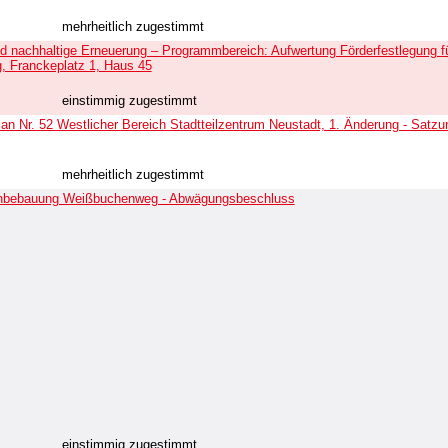
mehrheitlich zugestimmt
nachhaltige Erneuerung – Programmbereich: Aufwertung Förderfestlegung fü
g, Franckeplatz 1, Haus 45
einstimmig zugestimmt
an Nr. 52 Westlicher Bereich Stadtteilzentrum Neustadt, 1. Änderung - Satz
mehrheitlich zugestimmt
hnbebauung Weißbuchenweg - Abwägungsbeschluss
einstimmig zugestimmt