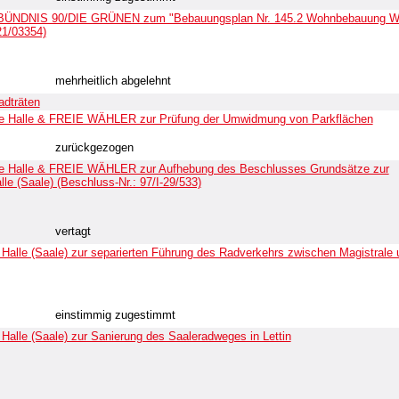
on BÜNDNIS 90/DIE GRÜNEN zum "Bebauungsplan Nr. 145.2 Wohnbebauung W
21/03354)
mehrheitlich abgelehnt
adträten
che Halle & FREIE WÄHLER zur Prüfung der Umwidmung von Parkflächen
zurückgezogen
che Halle & FREIE WÄHLER zur Aufhebung des Beschlusses Grundsätze zur
le (Saale) (Beschluss-Nr.: 97/I-29/533)
vertagt
 Halle (Saale) zur separierten Führung des Radverkehrs zwischen Magistrale 
einstimmig zugestimmt
Halle (Saale) zur Sanierung des Saaleradweges in Lettin