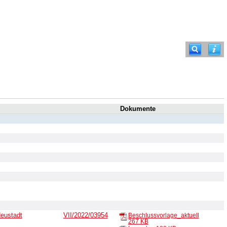
Dokumente
eustadt
VII/2022/03954
Beschlussvorlage_aktuell
267 KB