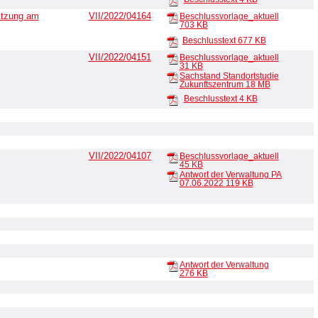
sitzung am
VII/2022/04164
Beschlussvorlage_aktuell
703 KB
Beschlusstext
677 KB
VII/2022/04151
Beschlussvorlage_aktuell
31 KB
Sachstand Standortstudie
Zukunftszentrum
18 MB
Beschlusstext
4 KB
VII/2022/04107
Beschlussvorlage_aktuell
45 KB
Antwort der Verwaltung PA
07.06.2022
119 KB
Antwort der Verwaltung
276 KB