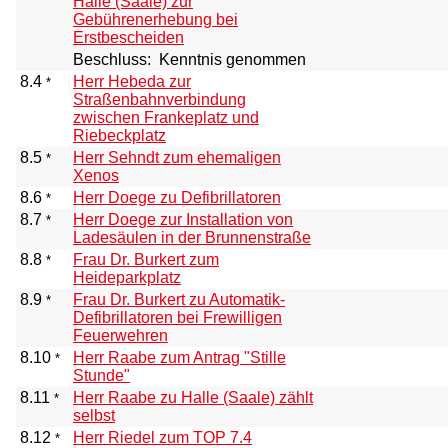
Halle (Saale) zur
Gebührenerhebung bei
Erstbescheiden
Beschluss:
Kenntnis genommen
8.4
Herr Hebeda zur
*
Straßenbahnverbindung
zwischen Frankeplatz und
Riebeckplatz
8.5
Herr Sehndt zum ehemaligen
*
Xenos
8.6
Herr Doege zu Defibrillatoren
*
8.7
Herr Doege zur Installation von
*
Ladesäulen in der Brunnenstraße
8.8
Frau Dr. Burkert zum
*
Heideparkplatz
8.9
Frau Dr. Burkert zu Automatik-
*
Defibrillatoren bei Frewilligen
Feuerwehren
8.10
Herr Raabe zum Antrag "Stille
*
Stunde"
8.11
Herr Raabe zu Halle (Saale) zählt
*
selbst
8.12
Herr Riedel zum TOP 7.4
*