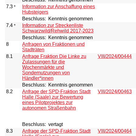
7.3
Information zur Anschaffung eines
*
Hubsteigers
Beschluss:
Kenntnis genommen
7.4
Information zur Streckenliste
*
Schwarzwild/Rehwild 2017-2023
Beschluss:
Kenntnis genommen
8
Anfragen von Fraktionen und
Stadträten
8.1
Anfrage Fraktion Die Linke zu
VIII/2024/00444
Zulassungen für die
Wochenmärkte und
Sondernutzungen von
Händler*innen
Beschluss:
Kenntnis genommen
8.2
Anfrage der SPD-Fraktion Stadt
VIII/2024/00463
Halle (Saale) zur Bewertung
eines Pilotprojektes zur
autonomen Straßenbahn
Beschluss:
vertagt
8.3
Anfrage der SPD-Fraktion Stadt
VIII/2024/00464