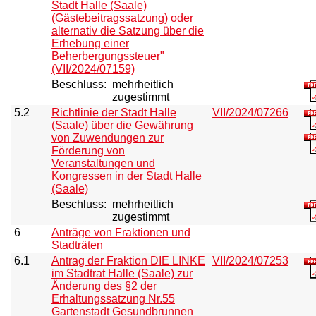
Stadt Halle (Saale)
(Gästebeitragssatzung) oder
alternativ die Satzung über die
Erhebung einer
Beherbergungssteuer"
(VII/2024/07159)
Beschluss:
mehrheitlich
zugestimmt
5.2
Richtlinie der Stadt Halle
VII/2024/07266
(Saale) über die Gewährung
von Zuwendungen zur
Förderung von
Veranstaltungen und
Kongressen in der Stadt Halle
(Saale)
Beschluss:
mehrheitlich
zugestimmt
6
Anträge von Fraktionen und
Stadträten
6.1
Antrag der Fraktion DIE LINKE
VII/2024/07253
im Stadtrat Halle (Saale) zur
Änderung des §2 der
Erhaltungssatzung Nr.55
Gartenstadt Gesundbrunnen