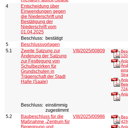
4
Entscheidung über
Einwendungen gegen
die Niederschrift und
Bestätigung der
Niederschrift vom
01.04.2025
Beschluss:
bestätigt
5
Beschlussvorlagen
5.1
Zweite Satzung zur
VIII/2025/00809
Bes
Änderung der Satzung
120
zur Festlegung von
Anl
Änd
Schulbezirken für
eins
Grundschulen in
Str
Trägerschaft der Stadt
Anl
Halle (Saale)
Bet
724
Anl
Beschluss:
einstimmig
zugestimmt
5.2
Baubeschluss für die
VIII/2025/00986
Bes
Maßnahme „Zentrum für
429
Begegnung und
Anl