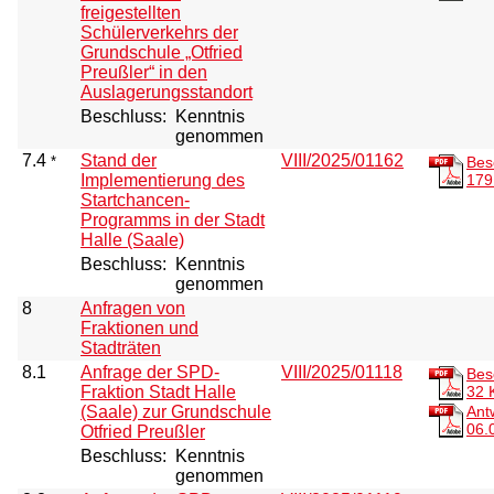
freigestellten
Schülerverkehrs der
Grundschule „Otfried
Preußler“ in den
Auslagerungsstandort
Beschluss:
Kenntnis
genommen
7.4
Stand der
VIII/2025/01162
*
Bes
Implementierung des
179
Startchancen-
Programms in der Stadt
Halle (Saale)
Beschluss:
Kenntnis
genommen
8
Anfragen von
Fraktionen und
Stadträten
8.1
Anfrage der SPD-
VIII/2025/01118
Bes
Fraktion Stadt Halle
32 
(Saale) zur Grundschule
Ant
06.
Otfried Preußler
Beschluss:
Kenntnis
genommen