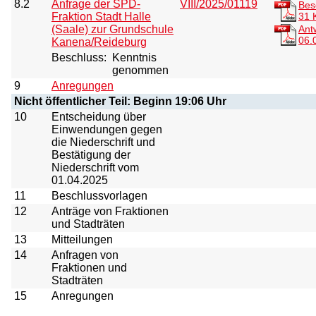
8.2
Anfrage der SPD-
VIII/2025/01119
Bes
Fraktion Stadt Halle
31 
(Saale) zur Grundschule
Ant
06.
Kanena/Reideburg
Beschluss:
Kenntnis
genommen
9
Anregungen
Nicht öffentlicher Teil: Beginn 19:06 Uhr
10
Entscheidung über
Einwendungen gegen
die Niederschrift und
Bestätigung der
Niederschrift vom
01.04.2025
11
Beschlussvorlagen
12
Anträge von Fraktionen
und Stadträten
13
Mitteilungen
14
Anfragen von
Fraktionen und
Stadträten
15
Anregungen