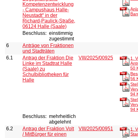
Kompetenzentwicklung
Anl
- Campushaus Halle-
Bar
Neustadt“ in der
Richard-Paulick-Straße,
06124 Halle (Saale)
Beschluss:
einstimmig
zugestimmt
6
Anträge von Fraktionen
und Stadträten
6.1
Antrag der Fraktion Die
VIII/2025/00925
1. 
Linke im Stadtrat Halle
Ant
50 
(Saale) zu
Bes
Schulbibliotheken für
56 
Halle
Ste
Ver
94 
Ste
Ver
94 
Beschluss:
mehrheitlich
abgelehnt
6.2
Antrag der Fraktion Volt
VIII/2025/00951
1. 
/ MitBürger für einen
Sta