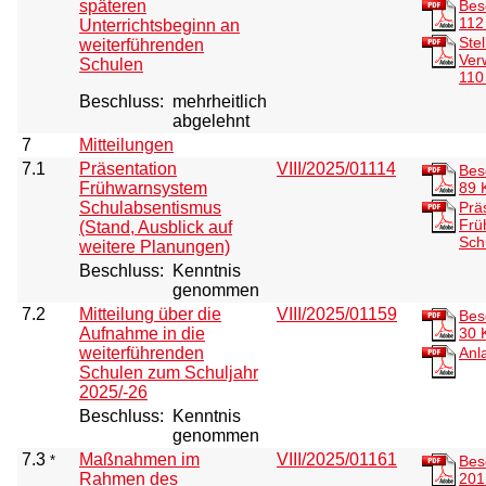
späteren
Bes
112
Unterrichtsbeginn an
Ste
weiterführenden
Ver
Schulen
110
Beschluss:
mehrheitlich
abgelehnt
7
Mitteilungen
7.1
Präsentation
VIII/2025/01114
Bes
Frühwarnsystem
89 
Schulabsentismus
Prä
Frü
(Stand, Ausblick auf
Sch
weitere Planungen)
Beschluss:
Kenntnis
genommen
7.2
Mitteilung über die
VIII/2025/01159
Bes
Aufnahme in die
30 
weiterführenden
Anl
Schulen zum Schuljahr
2025/-26
Beschluss:
Kenntnis
genommen
7.3
Maßnahmen im
VIII/2025/01161
*
Bes
Rahmen des
201