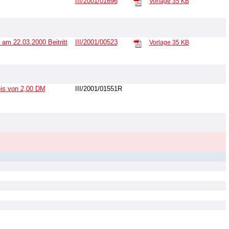
III/2001/01696
Vorlage
35 KB
) am 22.03.2000 Beitritt
III/2001/00523
Vorlage
35 KB
eis von 2,00 DM
III/2001/01551R