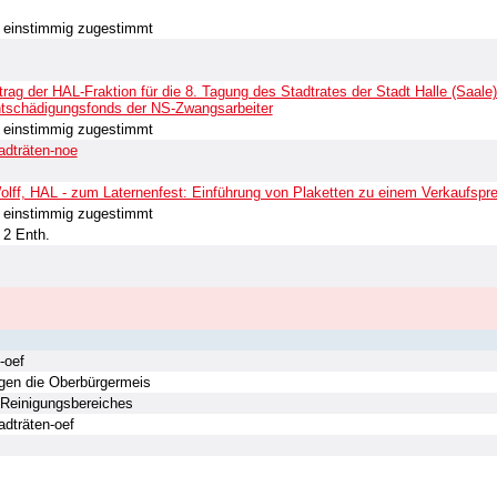
einstimmig zugestimmt
ntrag der HAL-Fraktion für die 8. Tagung des Stadtrates der Stadt Halle (Saale
ntschädigungsfonds der NS-Zwangsarbeiter
einstimmig zugestimmt
adträten-noe
Wolff, HAL - zum Laternenfest: Einführung von Plaketten zu einem Verkaufspr
einstimmig zugestimmt
2 Enth.
-oef
gen die Oberbürgermeis
 Reinigungsbereiches
adträten-oef