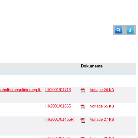
Dokumente
haltskonsolidierung lt.
III/2001/01713
Vorlage
26 KB
III/2001/01665
Vorlage
55 KB
III/2001/01455R
Vorlage
27 KB