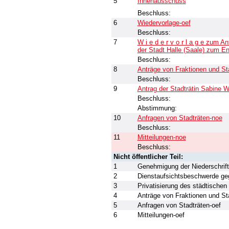
5
Innenausschuss
Beschluss:
6
Wiedervorlage-oef
Beschluss:
7
W i e d e r v o r l a g e zum A
der Stadt Halle (Saale) zum E
Beschluss:
8
Anträge von Fraktionen und St
Beschluss:
9
Antrag der Stadträtin Sabine 
Beschluss:
Abstimmung:
10
Anfragen von Stadträten-noe
Beschluss:
11
Mitteilungen-noe
Beschluss:
Nicht öffentlicher Teil:
1
Genehmigung der Niederschrift
2
Dienstaufsichtsbeschwerde ge
3
Privatisierung des städtischen
4
Anträge von Fraktionen und St
5
Anfragen von Stadträten-oef
6
Mitteilungen-oef