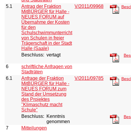
5.1
Antrag der Fraktion
V/2011/09968
Besc
MitBÜRGER für Halle -
NEUES FORUM auf
Übernahme der Kosten
für den
Schulschwimmunterricht
von Schulen in freier
Trägerschaft in der Stadt
Halle (Saale)
Beschluss:
vertagt
Bes
6
schriftliche Anfragen von
Stadträten
6.1
Anfrage der Fraktion
V/2011/09785
Besc
MitBÜRGER für Halle -
NEUES FORUM zum
Stand der Umsetzung
des Projektes
"Klimaschutz macht
Schule"
Beschluss:
Kenntnis
Bes
genommen
7
Mitteilungen