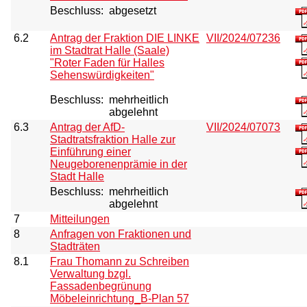
Beschluss:
abgesetzt
6.2
Antrag der Fraktion DIE LINKE
VII/2024/07236
im Stadtrat Halle (Saale)
"Roter Faden für Halles
Sehenswürdigkeiten"
Beschluss:
mehrheitlich
abgelehnt
6.3
Antrag der AfD-
VII/2024/07073
Stadtratsfraktion Halle zur
Einführung einer
Neugeborenenprämie in der
Stadt Halle
Beschluss:
mehrheitlich
abgelehnt
7
Mitteilungen
8
Anfragen von Fraktionen und
Stadträten
8.1
Frau Thomann zu Schreiben
Verwaltung bzgl.
Fassadenbegrünung
Möbeleinrichtung_B-Plan 57