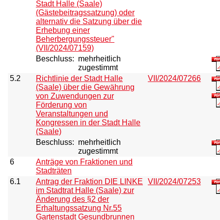
Stadt Halle (Saale)
(Gästebeitragssatzung) oder
alternativ die Satzung über die
Erhebung einer
Beherbergungssteuer"
(VII/2024/07159)
Beschluss:
mehrheitlich
zugestimmt
5.2
Richtlinie der Stadt Halle
VII/2024/07266
(Saale) über die Gewährung
von Zuwendungen zur
Förderung von
Veranstaltungen und
Kongressen in der Stadt Halle
(Saale)
Beschluss:
mehrheitlich
zugestimmt
6
Anträge von Fraktionen und
Stadträten
6.1
Antrag der Fraktion DIE LINKE
VII/2024/07253
im Stadtrat Halle (Saale) zur
Änderung des §2 der
Erhaltungssatzung Nr.55
Gartenstadt Gesundbrunnen