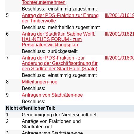
Tochterunternehmen
Beschluss:
einstimmig zugestimmt
5
Antrag der PDS-Fraktion zur Ehrung
III/2001/0161
der Timberwölfe
Beschluss:
mehrheitlich zugestimmt
6
Antrag der Stadträtin Sabine Wolff,
III/2001/0182
HAL-NEUES FORUM - zum
Personalentwicklungsplan
Beschluss:
zurückgestellt
7
Antrag der PDS-Fraktion - zur
III/2001/0180
Änderung der Geschäftsordnung für
den Stadtrat der Stadt Halle (Saale)
Beschluss:
einstimmig zugestimmt
8
Mitteilungen-noe
Beschluss:
9
Anfragen von Stadträten-noe
Beschluss:
Nicht öffentlicher Teil:
1
Genehmigung der Niederschrift-oef
2
Anträge von Fraktionen und
Stadträten-oef
3
Anfragen von Stadträten-noe