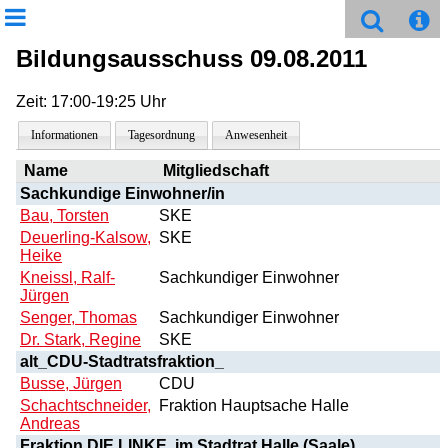
Bildungsausschuss 09.08.2011
Zeit: 17:00-19:25 Uhr
Informationen
Tagesordnung
Anwesenheit
Name
Mitgliedschaft
Sachkundige Einwohner/in
Bau, Torsten
SKE
Deuerling-Kalsow,
SKE
Heike
Kneissl, Ralf-
Sachkundiger Einwohner
Jürgen
Senger, Thomas
Sachkundiger Einwohner
Dr. Stark, Regine
SKE
alt_CDU-Stadtratsfraktion_
Busse, Jürgen
CDU
Schachtschneider,
Fraktion Hauptsache Halle
Andreas
Fraktion DIE LINKE. im Stadtrat Halle (Saale)_