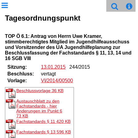
Tagesordnungspunkt
TOP Ö 6.1: Antrag von Herrn Uwe Kramer,
stimmberechtigtes Mitglied im Jugendhilfeausschuss
und Vorsitzender des UA Jugendhilfeplanung zur
Beschlussfassung der Fachstandards § 11, 13, 14 und
16 SGB VIII
Sitzung:
13.01.2015
244/2015
Beschluss:
vertagt
Vorlage:
VI/2014/00500
Beschlussvorlage
36 KB
Austauschblatt zu den
Fachstandards - hier
Anderungen im Punkt 6
73 KB
Fachstandards § 11
420 KB
Fachstandards § 13
596 KB