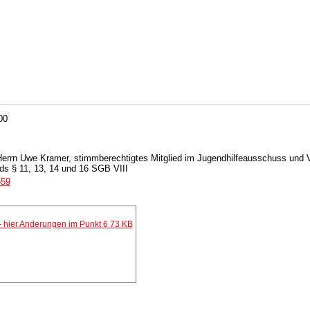
00
Herrn Uwe Kramer, stimmberechtigtes Mitglied im Jugendhilfeausschuss und 
ds § 11, 13, 14 und 16 SGB VIII
559
- hier Anderungen im Punkt 6
73 KB