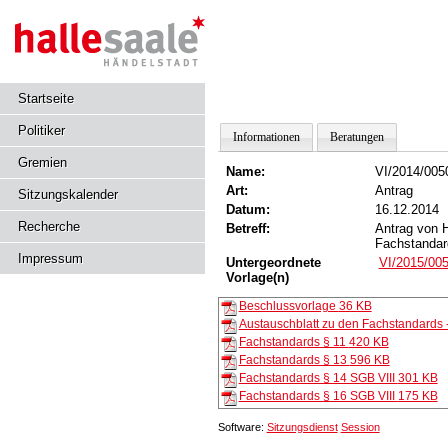
Startseite
Politiker
Informationen
Beratungen
Gremien
Name:
VI/2014/005
Art:
Antrag
Sitzungskalender
Datum:
16.12.2014
Recherche
Betreff:
Antrag von 
Fachstandar
Impressum
Untergeordnete
VI/2015/00
Vorlage(n)
Beschlussvorlage
36 KB
Austauschblatt zu den Fachstandards 
Fachstandards § 11
420 KB
Fachstandards § 13
596 KB
Fachstandards § 14 SGB VIII
301 KB
Fachstandards § 16 SGB VIII
175 KB
Software:
Sitzungsdienst
Session