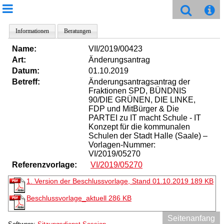
Informationen
Beratungen
Name:
VII/2019/00423
Art:
Änderungsantrag
Datum:
01.10.2019
Betreff:
Änderungsantragsantrag der
Fraktionen SPD, BÜNDNIS
90/DIE GRÜNEN, DIE LINKE,
FDP und MitBürger & Die
PARTEI zu IT macht Schule - IT
Konzept für die kommunalen
Schulen der Stadt Halle (Saale) –
Vorlagen-Nummer:
VI/2019/05270
Referenzvorlage:
VI/2019/05270
1. Version der Beschlussvorlage, Stand 01.10.2019
189 KB
Beschlussvorlage_aktuell
286 KB
Seitenanfang