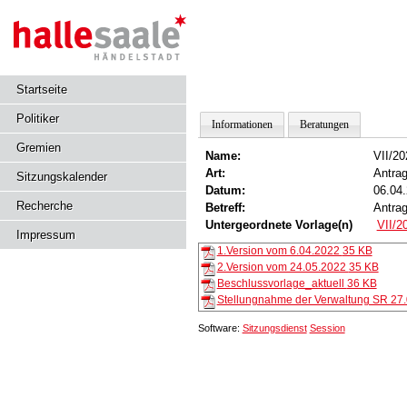
Startseite
Politiker
Informationen
Beratungen
Gremien
Name:
VII/2
Art:
Antra
Sitzungskalender
Datum:
06.04
Recherche
Betreff:
Antrag
Untergeordnete Vorlage(n)
VII/2
Impressum
1.Version vom 6.04.2022
35 KB
2.Version vom 24.05.2022
35 KB
Beschlussvorlage_aktuell
36 KB
Stellungnahme der Verwaltung SR 27
Software:
Sitzungsdienst
Session