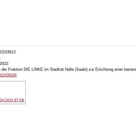
022/03913
g
.2022
 der Fraktion DIE LINKE im Stadtrat Halle (Saale) zur Errichtung einer barriere
022/05026
.04.2022
87 KB