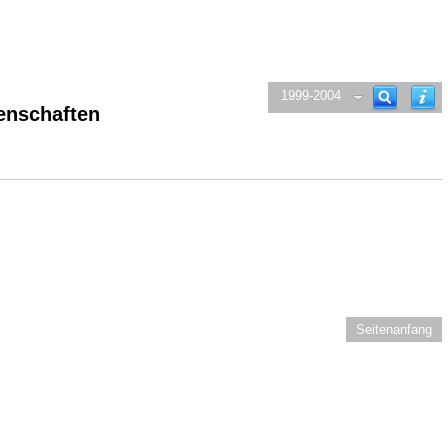
1999-2004
enschaften
Seitenanfang