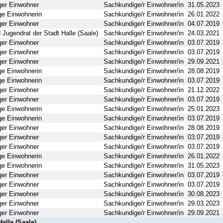
er Einwohner
Sachkundige/r Einwohner/in
31.05.2023
e Einwohnerin
Sachkundige/r Einwohner/in
26.01.2022
er Einwohner
Sachkundige/r Einwohner/in
04.07.2019
 Jugendrat der Stadt Halle (Saale)
Sachkundige/r Einwohner/in
24.03.2021
er Einwohner
Sachkundige/r Einwohner/in
03.07.2019
er Einwohner
Sachkundige/r Einwohner/in
03.07.2019
er Einwohner
Sachkundige/r Einwohner/in
29.09.2021
e Einwohnerin
Sachkundige/r Einwohner/in
28.08.2019
e Einwohnerin
Sachkundige/r Einwohner/in
03.07.2019
er Einwohner
Sachkundige/r Einwohner/in
21.12.2022
er Einwohner
Sachkundige/r Einwohner/in
03.07.2019
e Einwohnerin
Sachkundige/r Einwohner/in
25.01.2023
e Einwohnerin
Sachkundige/r Einwohner/in
03.07.2019
er Einwohner
Sachkundige/r Einwohner/in
28.08.2019
er Einwohner
Sachkundige/r Einwohner/in
03.07.2019
er Einwohner
Sachkundige/r Einwohner/in
03.07.2019
e Einwohnerin
Sachkundige/r Einwohner/in
26.01.2022
e Einwohnerin
Sachkundige/r Einwohner/in
31.05.2023
er Einwohner
Sachkundige/r Einwohner/in
03.07.2019
er Einwohner
Sachkundige/r Einwohner/in
03.07.2019
er Einwohner
Sachkundige/r Einwohner/in
30.08.2023
er Einwohner
Sachkundige/r Einwohner/in
29.03.2023
er Einwohner
Sachkundige/r Einwohner/in
29.09.2021
alle (Saale)