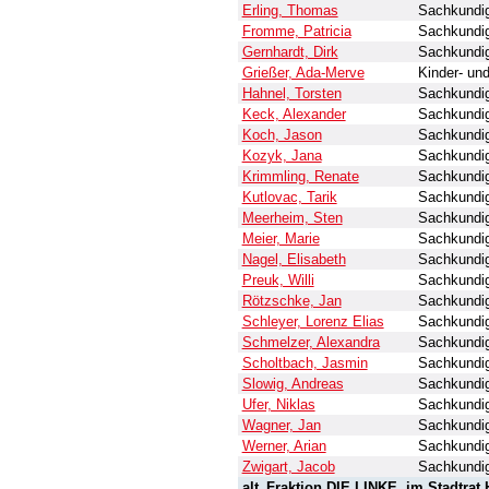
Erling, Thomas
Sachkundig
Fromme, Patricia
Sachkundig
Gernhardt, Dirk
Sachkundig
Grießer, Ada-Merve
Kinder- und
Hahnel, Torsten
Sachkundig
Keck, Alexander
Sachkundig
Koch, Jason
Sachkundig
Kozyk, Jana
Sachkundig
Krimmling, Renate
Sachkundig
Kutlovac, Tarik
Sachkundig
Meerheim, Sten
Sachkundig
Meier, Marie
Sachkundig
Nagel, Elisabeth
Sachkundig
Preuk, Willi
Sachkundig
Rötzschke, Jan
Sachkundig
Schleyer, Lorenz Elias
Sachkundig
Schmelzer, Alexandra
Sachkundig
Scholtbach, Jasmin
Sachkundig
Slowig, Andreas
Sachkundig
Ufer, Niklas
Sachkundig
Wagner, Jan
Sachkundig
Werner, Arian
Sachkundig
Zwigart, Jacob
Sachkundig
alt_Fraktion DIE LINKE. im Stadtrat H