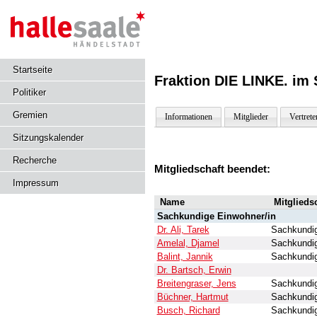
Startseite
Fraktion DIE LINKE. im S
Politiker
Gremien
Informationen
Mitglieder
Vertrete
Sitzungskalender
Recherche
Mitgliedschaft beendet:
Impressum
Name
Mitglieds
Sachkundige Einwohner/in
Dr. Ali, Tarek
Sachkundig
Amelal, Djamel
Sachkundig
Balint, Jannik
Sachkundig
Dr. Bartsch, Erwin
Breitengraser, Jens
Sachkundig
Büchner, Hartmut
Sachkundig
Busch, Richard
Sachkundig