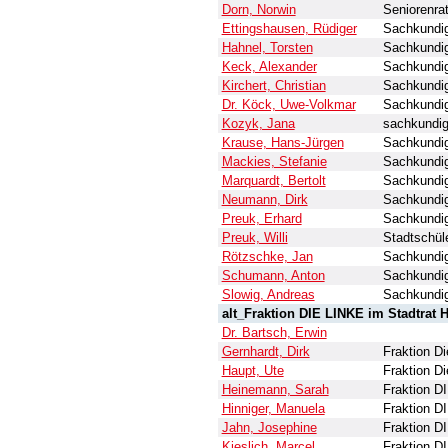
Dorn, Norwin
Seniorenra
Ettingshausen, Rüdiger
Sachkundig
Hahnel, Torsten
Sachkundig
Keck, Alexander
Sachkundig
Kirchert, Christian
Sachkundig
Dr. Köck, Uwe-Volkmar
Sachkundig
Kozyk, Jana
sachkundig
Krause, Hans-Jürgen
Sachkundig
Mackies, Stefanie
Sachkundig
Marquardt, Bertolt
Sachkundig
Neumann, Dirk
Sachkundig
Preuk, Erhard
Sachkundig
Preuk, Willi
Stadtschüle
Rötzschke, Jan
Sachkundig
Schumann, Anton
Sachkundig
Slowig, Andreas
Sachkundig
alt_Fraktion DIE LINKE im Stadtrat H
Dr. Bartsch, Erwin
Gernhardt, Dirk
Fraktion Di
Haupt, Ute
Fraktion Di
Heinemann, Sarah
Fraktion DI
Hinniger, Manuela
Fraktion DI
Jahn, Josephine
Fraktion DI
Kieslich, Marcel
Fraktion DI