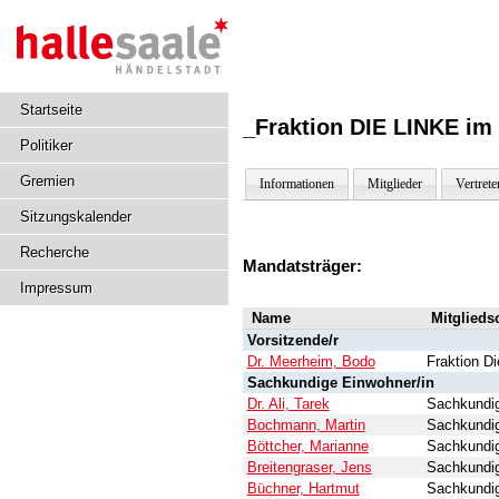
Startseite
_Fraktion DIE LINKE im S
Politiker
Gremien
Informationen
Mitglieder
Vertrete
Sitzungskalender
Recherche
Mandatsträger:
Impressum
Name
Mitglieds
Vorsitzende/r
Dr. Meerheim, Bodo
Fraktion Di
Sachkundige Einwohner/in
Dr. Ali, Tarek
Sachkundig
Bochmann, Martin
Sachkundig
Böttcher, Marianne
Sachkundig
Breitengraser, Jens
Sachkundig
Büchner, Hartmut
Sachkundig