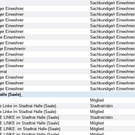
t
Sachkundige/r Einwohner/
er Einwohner
Sachkundige/r Einwohner/
er Einwohner
Sachkundige/r Einwohner/
er Einwohner
Sachkundige/r Einwohner/
er Einwohner
Sachkundige/r Einwohner/
er Einwohner
Sachkundige/r Einwohner/
e Einwohnerin
Sachkundige/r Einwohner/
er Einwohner
Sachkundige/r Einwohner/
e Einwohnerin
Sachkundige/r Einwohner/
er Einwohner
Sachkundige/r Einwohner/
er Einwohner
Sachkundige/r Einwohner/
er Einwohner
Sachkundige/r Einwohner/
rrat
Sachkundige/r Einwohner/
er Einwohner
Sachkundige/r Einwohner/
er Einwohner
Sachkundige/r Einwohner/
er Einwohner
Sachkundige/r Einwohner/
alle (Saale)_
Mitglied
e Linke im Stadtrat Halle (Saale)
Stadtrat/rätin
e Linke im Stadtrat Halle (Saale)
Mitglied
E LINKE im Stadtrat Halle (Saale)
Stadtrat/rätin
E LINKE im Stadtrat Halle (Saale)
Mitglied
E LINKE. im Stadtrat Halle (Saale)
Mitglied
E LINKE im Stadtrat Halle (Saale)
Mitglied