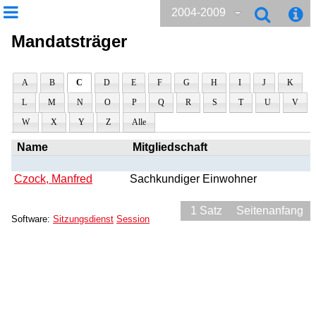
2004-2009
Mandatsträger
A
B
C
D
E
F
G
H
I
J
K
L
M
N
O
P
Q
R
S
T
U
V
W
X
Y
Z
Alle
Name
Mitgliedschaft
Czock, Manfred
Sachkundiger Einwohner
1 Satz
Seitenanfang
Software:
Sitzungsdienst
Session