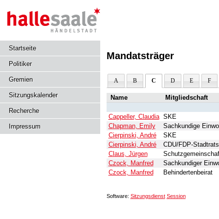
Startseite
Mandatsträger
Politiker
Gremien
A
B
C
D
E
F
Sitzungskalender
Name
Mitgliedschaft
Recherche
Cappeller, Claudia
SKE
Chapman, Emily
Sachkundige Einwo
Impressum
Cierpinski, André
SKE
Cierpinski, André
CDU/FDP-Stadtratsf
Claus, Jürgen
Schutzgemeinschaf
Czock, Manfred
Sachkundiger Einw
Czock, Manfred
Behindertenbeirat
Software:
Sitzungsdienst
Session