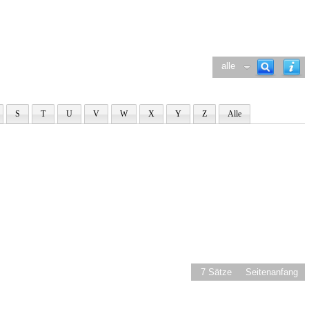
alle
S
T
U
V
W
X
Y
Z
Alle
7 Sätze
Seitenanfang