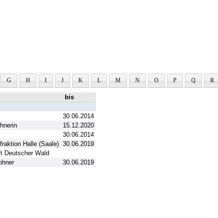
G
H
I
J
K
L
M
N
O
P
Q
R
bis
30.06.2014
hnerin
15.12.2020
30.06.2014
raktion Halle (Saale)
30.06.2019
t Deutscher Wald
ohner
30.06.2019