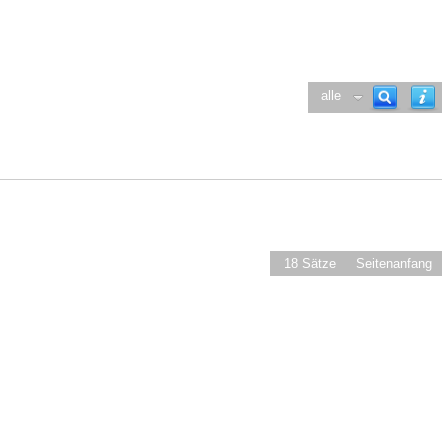
alle
18 Sätze
Seitenanfang