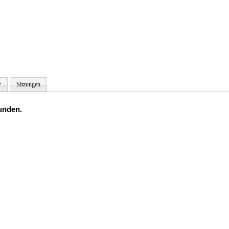
r
Sitzungen
unden.