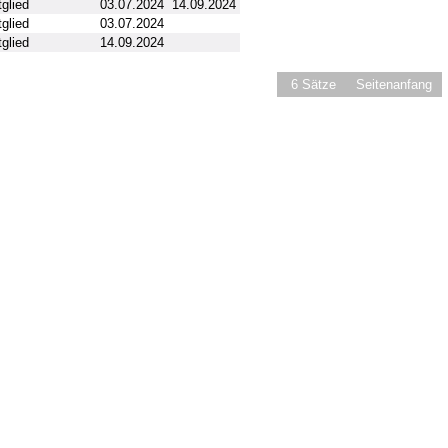
tglied
03.07.2024
14.09.2024
tglied
03.07.2024
tglied
14.09.2024
6 Sätze
Seitenanfang