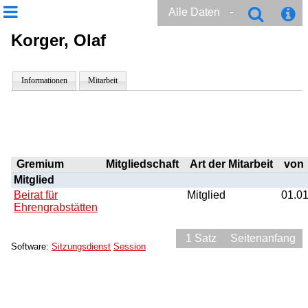
Alle Daten
Korger, Olaf
Informationen
Mitarbeit
Gremium
Mitgliedschaft
Art der Mitarbeit
von
Mitglied
Beirat für
Mitglied
01.0
Ehrengrabstätten
1 Satz
Seitenanfang
Software:
Sitzungsdienst
Session