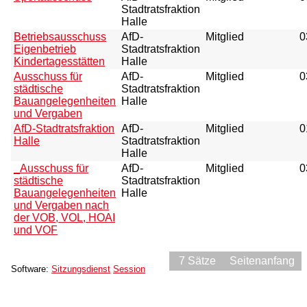
Stadtratsfraktion
Halle
Betriebsausschuss
AfD-
Mitglied
0
Eigenbetrieb
Stadtratsfraktion
Kindertagesstätten
Halle
Ausschuss für
AfD-
Mitglied
0
städtische
Stadtratsfraktion
Bauangelegenheiten
Halle
und Vergaben
AfD-Stadtratsfraktion
AfD-
Mitglied
0
Halle
Stadtratsfraktion
Halle
_Ausschuss für
AfD-
Mitglied
0
städtische
Stadtratsfraktion
Bauangelegenheiten
Halle
und Vergaben nach
der VOB, VOL, HOAI
und VOF
7 Sätze
Seitenanfang
Software:
Sitzungsdienst
Session