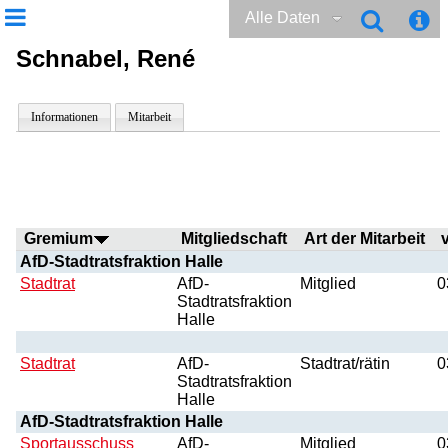
Alle Daten
Schnabel, René
Informationen
Mitarbeit
Gremium
Mitgliedschaft
Art der Mitarbeit
AfD-Stadtratsfraktion Halle
Stadtrat
AfD-
Mitglied
0
Stadtratsfraktion
Halle
Stadtrat
AfD-
Stadtrat/rätin
0
Stadtratsfraktion
Halle
AfD-Stadtratsfraktion Halle
Sportausschuss
AfD-
Mitglied
0