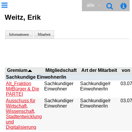
alle
Weitz, Erik
Informationen
Mitarbeit
Gremium
Mitgliedschaft
Art der Mitarbeit
von
Sachkundige Einwohner/in
Alt_Fraktion
Sachkundiger
Sachkundige/r
03.0
MitBürger & Die
Einwohner
Einwohner/in
PARTEI
Ausschuss für
Sachkundiger
Sachkundige/r
03.0
Wirtschaft,
Einwohner
Einwohner/in
Wissenschaft,
Stadtentwicklung
und
Digitalisierung