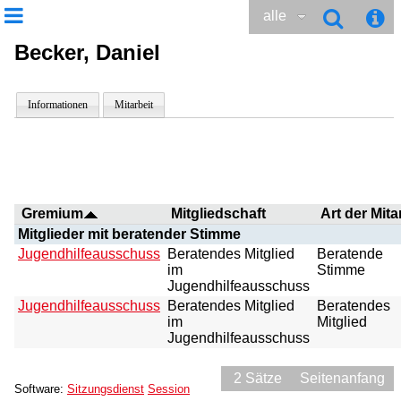
alle
Becker, Daniel
Informationen
Mitarbeit
Gremium
Mitgliedschaft
Art der Mita
Mitglieder mit beratender Stimme
Jugendhilfeausschuss
Beratendes Mitglied
Beratende
im
Stimme
Jugendhilfeausschuss
Jugendhilfeausschuss
Beratendes Mitglied
Beratendes
im
Mitglied
Jugendhilfeausschuss
2 Sätze
Seitenanfang
Software:
Sitzungsdienst
Session